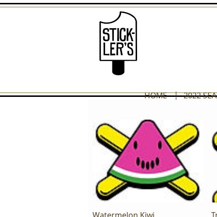
HOME
2022 SE
Watermelon Kiwi
Quick View
T