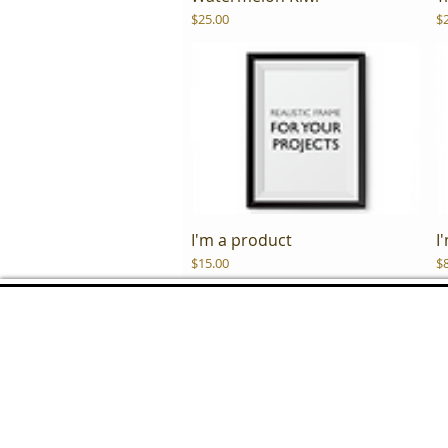
P
P
$25.00
$
r
r
i
i
c
c
e
e
I'm a product
Quick View
I
P
P
$15.00
$
r
r
i
i
c
c
e
e